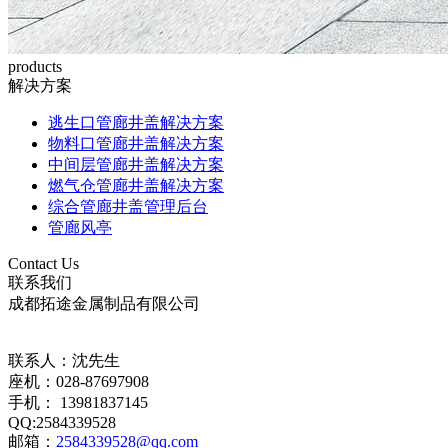
products
解决方案
逃生口管廊井盖解决方案
物料口管廊井盖解决方案
中间层管廊井盖解决方案
燃气仓管廊井盖解决方案
综合管廊井盖管理后台
管廊风亭
Contact Us
联系我们
成都拓途金属制品有限公司
联系人：沈先生
座机：028-87697908
手机： 13981837145
QQ:2584339528
邮箱：
2584339528@qq.com