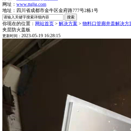
网址：
www.ttgljg.com
地址：四川省成都市金牛区金府路777号2栋1号
你现在的位置：
网站首页
>
解决方案
>
物料口管廊井盖解决方
夹层防火盖板
2023-05-19 16:28:15
更新时间：