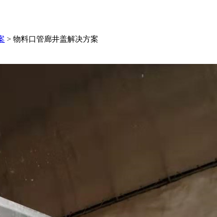
案
>
物料口管廊井盖解决方案